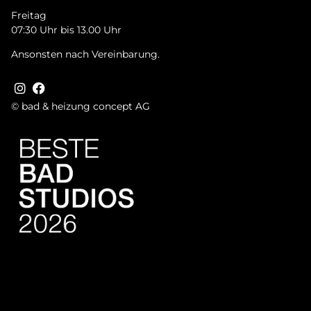
Freitag
07:30 Uhr bis 13.00 Uhr
Ansonsten nach Vereinbarung.
© bad & heizung concept AG
Tru­st­in­dex Badge + Rich Snip­pet
Bild