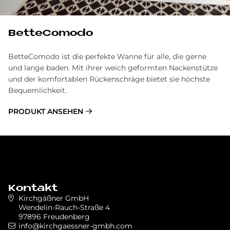
BetteComodo
BetteComodo ist die perfekte Wanne für alle, die gerne
und lange baden. Mit ihrer weich geformten Nackenstütze
und der komfortablen Rückenschräge bietet sie höchste
Bequemlichkeit.
PRODUKT ANSEHEN
Kontakt
Kirchgäßner GmbH
Wendelin-Rauch-Straße 4
97896 Freudenberg
info@kirchgaessner-gmbh.com