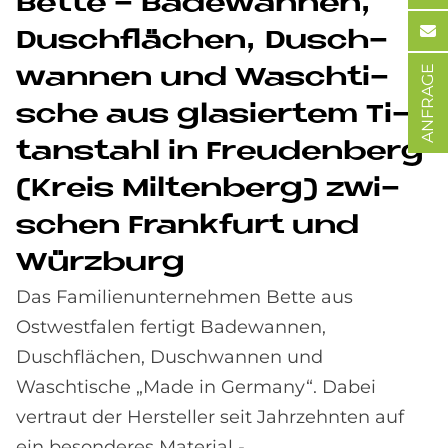
Bet­te - Ba­de­wan­nen,
Dusch­flä­chen, Dusch­
ANFRAGE
wan­nen und Wasch­ti­
sche aus gla­sier­tem Ti­
tan­stahl in Freu­den­berg
(Kreis Mil­ten­berg) zwi­
schen Frank­furt und
Würz­burg
Das Familienunternehmen Bette aus
Ostwestfalen fertigt Badewannen,
Duschflächen, Duschwannen und
Waschtische „Made in Germany“. Dabei
vertraut der Hersteller seit Jahrzehnten auf
ein besonderes Material -