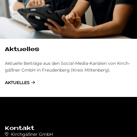
Aktuelles
Ak­tu­el­le Bei­trä­ge aus den So­cial-Me­dia-Ka­nä­len von Kirch­
gäß­ner GmbH in Freu­den­berg (Kreis Mil­ten­berg).
AKTUELLES
Kontakt
Kirchgäßner GmbH