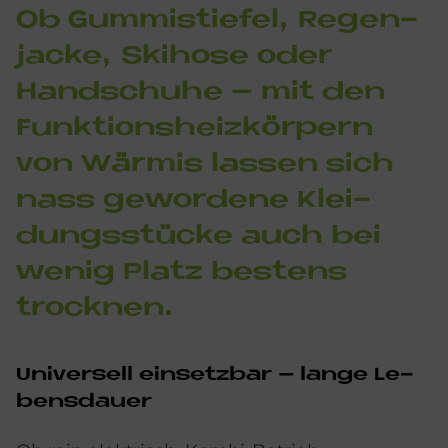
Ob Gum­mi­stie­fel, Re­gen­
jacke, Ski­ho­se oder
Hand­schu­he – mit den
Funk­ti­ons­heiz­kör­pern
von Wär­mis las­sen sich
nass ge­wor­de­ne Klei­
dungs­stücke auch bei
we­nig Pla­tz be­stens
trock­nen.
Uni­ver­sell ein­setz­bar – lan­ge Le­
bens­dau­er