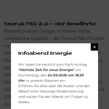
Tau­rus 750 2.0 – der Be­währ­te
Praxiserprobtes Design, schlanke Maße,
verlässliche Qualität – der Taurus 750 2.0 setzt
auf bewährte Eigenschaften und ist damit
sehr gut beraten. Zur Ausrüstung gehören 8
Infoabend Energie
Kleiderhaken und eine integrierte Tropftasse,
Wir laden Sie herzlich zum Fach-Vortrag
die den Boden wirksam vor Nässe und
"Höchste Zeit für neue Energie"
am
Schmutz schützt und als Ablage für
Donners­tag, den
24.09.2026 um 18:30
Uhr
in unseren Räumen ein.
Skischuhe, Helme und Hüte genutzt werden
Er­fahren Sie alles über die Kosten und den
kann. Mit 1500 mm Höhe, 750 mm Breite und
Ab­lauf einer Heizungs-Moderni­sierung
433 mm Tiefe fügt sich das Modell überall
und nutzen Sie den Abend, um Fragen zu
stellen.
problemlos ein.