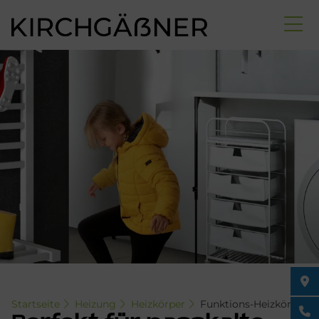
Direkt
zum
Inhalt
Startseite
Heizung
Heizkörper
Funktions-Heizkörper