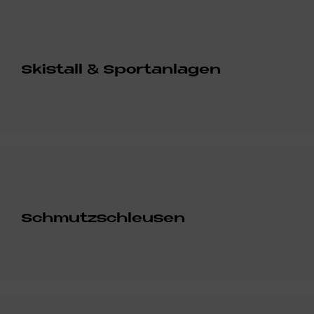
Ski­stall & Sport­an­la­gen
Schmutz­schleu­sen