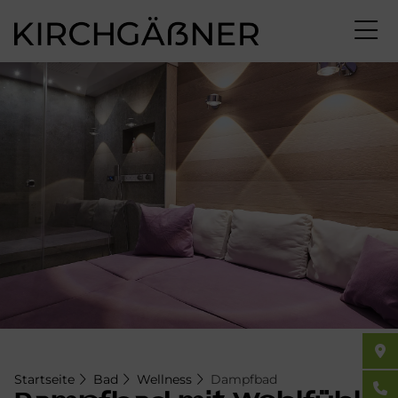
Direkt
zum
Inhalt
Startseite
Bad
Wellness
Dampfbad