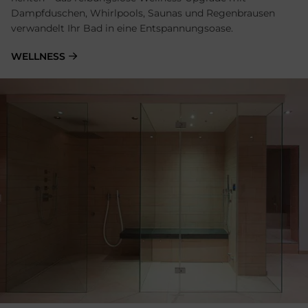
Dampfduschen, Whirlpools, Saunas und Re­gen­brau­sen
verwandelt Ihr Bad in eine Entspannungsoase.
WELLNESS