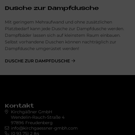
Dusche zur Dampfdusche
Mit geringem Mehraufwand und ohne zusätzlichen
Platzbedarf kann jede Dusche zur Dampfdusche werden.
Dampfbäder lassen sich auf kleinstem Raum einbauen.
Selbst vorhandene Duschen können nachträglich zur
Dampfdusche umgerüstet werden!
DUSCHE ZUR DAMPFDUSCHE
Kontakt
Kirchgäßner GmbH
Wendelin-Rauch-Straße 4
97896 Freudenberg
info@kirchgaessner-gmbh.com
(0 93 75) 2 84