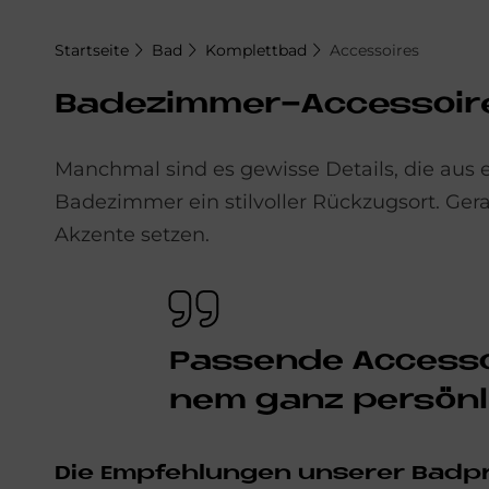
Startseite
Bad
Komplettbad
Accessoires
Ba­de­zim­mer-Ac­ces­soir
Manchmal sind es gewisse Details, die aus
Badezimmer
ein stilvoller Rückzugsort. Ge
Akzente setzen.
Pas­sen­de Ac­ces­s
nem ganz per­sön­
Die Emp­feh­lun­gen un­se­rer Bad­pr