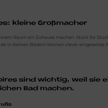
es: klei­ne Groß­ma­cher
 einem Raum ein Zuhause machen. Stück für Stüc
rade in kleinen Bädern können clever eingesetzte 
oires sind wich­tig, weil sie 
li­chen Bad ma­chen.
o­fis