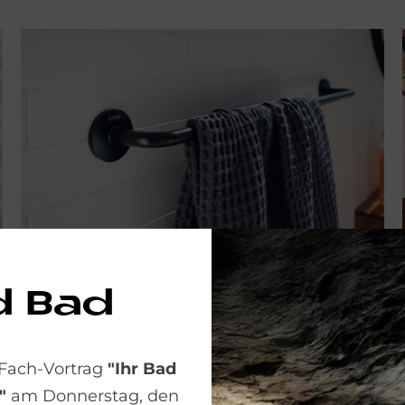
d Bad
Badetuchhalter
 Fach-Vortrag
"Ihr Bad
"
am Donnerstag, den