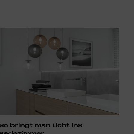
So bringt man Licht ins
Badezimmer