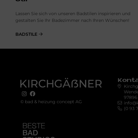
Lassen Sie sich von unseren Badstilen inspirieren und
gestalten Sie Ihr Badezimmer nach Ihren Wünschen!
BADSTILE
Kont
Kirch
Wende
97896
© bad & heizung concept AG
info@
Tru­st­in­dex Badge +
(0 93 
Rich Snip­pet
Bild