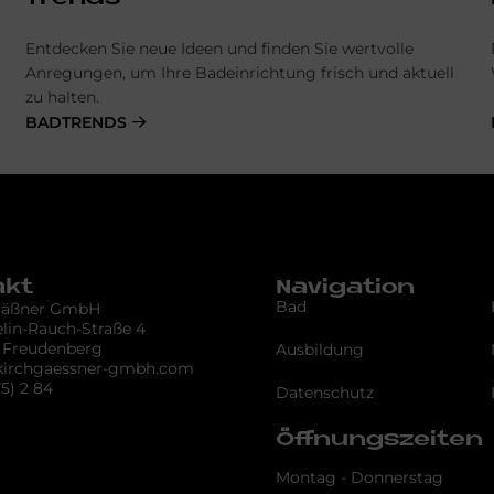
­Entdecken Sie neue Ideen und finden Sie wertvolle
Anregungen, um Ihre Badeinrichtung frisch und aktuell
zu halten.
BADTRENDS
akt
Navigation
Bad
gäßner GmbH
lin-Rauch-Straße 4
 Freudenberg
Ausbildung
kirchgaessner-gmbh.com
75) 2 84
Datenschutz
Öffnungszeiten
Montag - Donnerstag