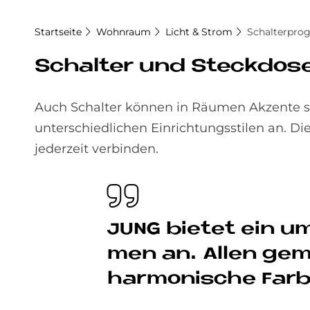
Startseite
Wohnraum
Licht & Strom
Schalterpr
Schal­ter und Steck­do­
Auch Schalter können in Räumen Akzente s
unterschiedlichen Einrichtungsstilen an. D
jederzeit verbinden.
JUNG bie­tet ein um­
men an. Al­len ge­m
har­mo­ni­sche Far