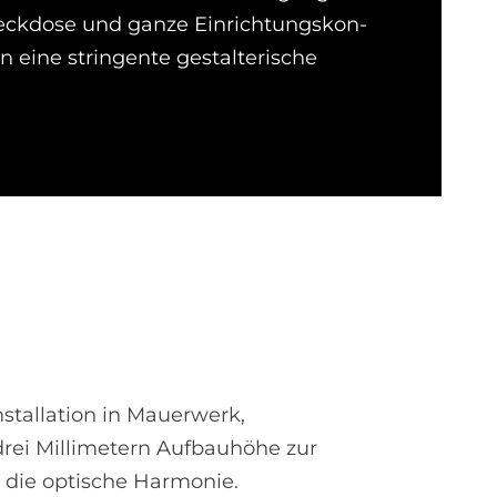
ck­dose und ganze Ein­­richtungs­­kon­­
n eine stringente ge­stalterische
stallation in Mauerwerk,
 drei Millimetern Aufbauhöhe zur
 die optische Harmonie.