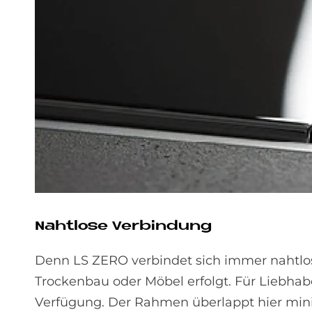
Naht­lo­se Ver­bin­dung
Denn LS ZERO verbindet sich immer nahtlos
Trockenbau oder Möbel erfolgt. Für Liebhabe
Verfügung. Der Rahmen überlappt hier minim