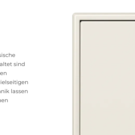
sische
ltet sind
men
elseitigen
nik lassen
hen