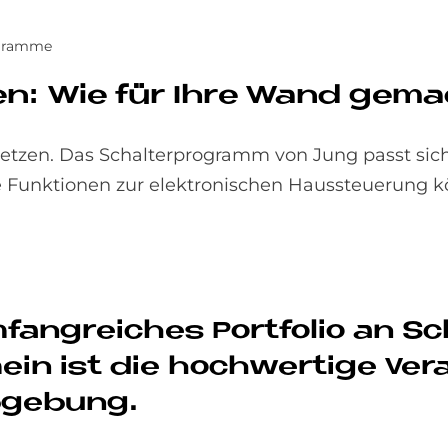
ogramme
sen: Wie für Ihre Wand ge­m
etzen. Das Schalterprogramm von Jung passt sic
ie Funktionen zur elektronischen Haussteuerung 
fang­rei­ches Port­fo­lio an S
ein ist die hoch­wer­ti­ge Ver­
b­ge­bung.