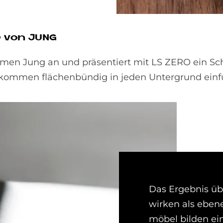
O von JUNG
n Jung an und präsentiert mit LS ZERO ein Schal
ollkommen flächen­bündig in jeden Unter­grund einf
Das Ergebnis üb
wirken als ebene 
möbel bilden ein