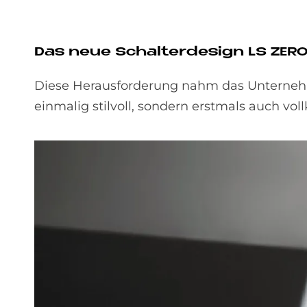
Das neue Schal­ter­de­sign LS ZER
Diese Herausforderung nahm das Unter­nehme
einmalig stil­voll, sondern erst­mals auch v