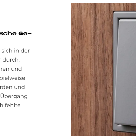
i­sche Ge­
 sich in der
 durch.
chen und
pielweise
erden und
n Übergang
h fehlte