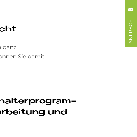
ANFRAGE
acht
h ganz
können Sie damit
chal­ter­pro­gram­
ar­bei­tung und