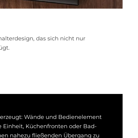
ter­design, das sich nicht nur
ügt.
erzeugt: Wände und Bedien­ele­ment
Ein­heit, Küchen­­fron­­ten oder Bad­
en nahezu fließen­­den Über­gang zu