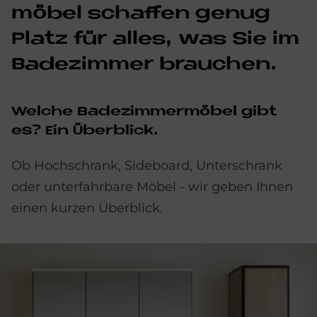
mö­bel schaf­fen ge­n­ug
Pla­tz für al­les, was Sie im
Ba­de­zim­mer brau­chen.
Wel­che Ba­de­zim­mer­mö­bel gibt
es? Ein Über­bli­ck.
Ob Hochschrank, Sideboard, Unterschrank
oder unterfahrbare Möbel - wir geben Ihnen
einen kurzen Überblick.