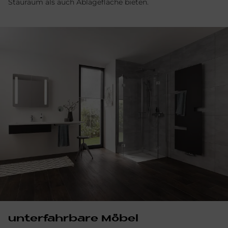
Stauraum als auch Ablagefläche bieten.
un­ter­fahr­ba­re Mö­bel