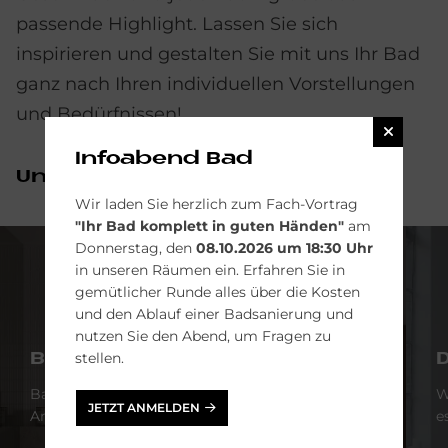
passende Highlight. Lassen Sie sich
inspirieren und gestalten Sie mit uns Ihr Bad
ganz nach Ihren individuellen Vorstellungen
und Bedürfnissen!
Infoabend Bad
Un­se­re Bad­mö­bel­her­stel­ler
Wir laden Sie herzlich zum Fach-Vortrag
"Ihr Bad komplett in guten Händen"
am
Donnerstag, den
08.10.2026 um 18:30 Uhr
in unseren Räumen ein. Erfahren Sie in
gemütlicher Runde alles über die Kosten
und den Ablauf einer Badsanierung und
nutzen Sie den Abend, um Fragen zu
stellen.
BURG­BAD
D
Badmöbel-Kreationen für unterschiedlichste
W
JETZT ANMELDEN
Ansprüche und Raumsituationen.
e