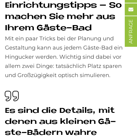
Ein­rich­tungstipps – So
ma­chen Sie mehr aus
ANFRAGE
Ih­rem Gä­ste-Bad
Mit ein paar Tricks bei der Planung und
Gestaltung kann aus jedem Gäste-Bad ein
Hingucker werden. Wichtig sind dabei vor
allem zwei Dinge: tatsächlich Platz sparen
und Großzügigkeit optisch simulieren.
Es sind die De­tails, mit
de­nen aus klei­nen Gä­
ste-Bä­dern wah­re