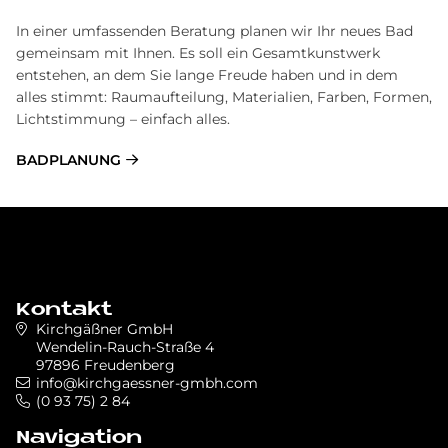
In einer umfassenden Beratung planen wir Ihr neues Bad
gemeinsam mit Ihnen. Es soll ein Gesamtkunstwerk
entstehen, an dem Sie lange Freude haben und in dem
alles stimmt: Raumaufteilung, Materialien, Farben, Formen,
Lichtstimmung – einfach alles.
BAD­PLA­NUNG
Kontakt
Kirchgäßner GmbH
Wendelin-Rauch-Straße 4
97896 Freudenberg
info@kirchgaessner-gmbh.com
(0 93 75) 2 84
Navigation