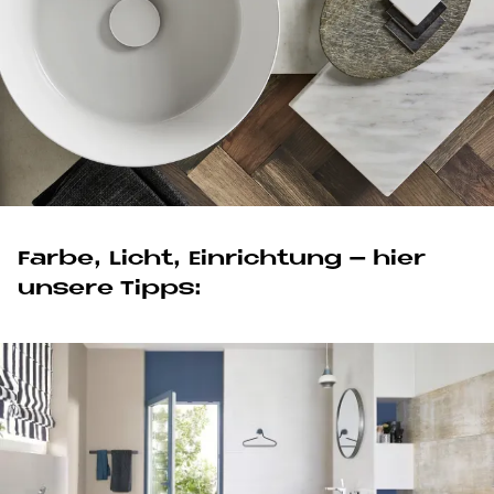
Far­be, Li­cht, Ein­rich­tung – hier
un­se­re Tipps: