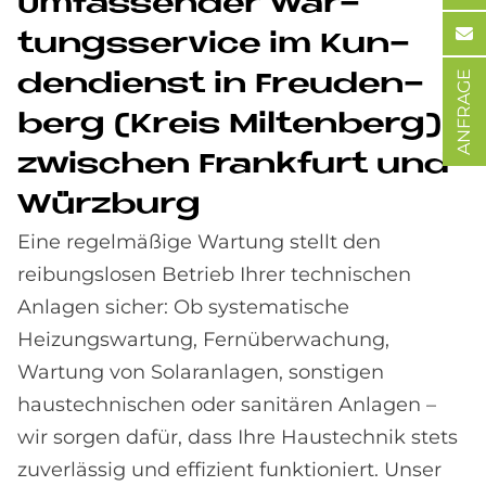
Um­fas­sen­der War­
tungs­ser­vice im Kun­
ANFRAGE
den­dienst in Freu­den­
berg (Kreis Mil­ten­berg)
zwi­schen Frank­furt und
Würz­burg
Eine regelmäßige Wartung stellt den
reibungslosen Betrieb Ihrer technischen
Anlagen sicher: Ob systematische
Heizungswartung, Fernüberwachung,
Wartung von Solaranlagen, sonstigen
haustechnischen oder sanitären Anlagen –
wir sorgen dafür, dass Ihre Haustechnik stets
zuverlässig und effizient funktioniert. Unser