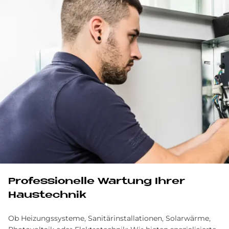
Pro­fes­sio­nel­le War­tung Ih­rer
Haus­tech­nik
Ob Heizungssysteme, Sanitärinstallationen, Solarwärme,