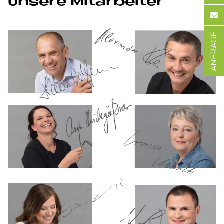
Un­se­re Mit­ar­bei­ter
ANFRAGE