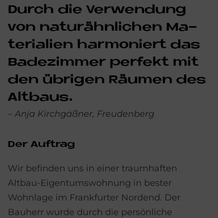
Durch die Ver­wen­dung
von na­tur­ähn­li­chen Ma­
te­ria­li­en har­mo­niert das
Ba­de­zim­mer per­fe­kt mit
den üb­ri­gen Räu­men des
Alt­baus.
– Anja Kirchgäßner, Freudenberg
Der Auf­trag
Wir befinden uns in einer traumhaften
Altbau-Eigentumswohnung in bester
Wohnlage im Frankfurter Nordend. Der
Bauherr wurde durch die persönliche