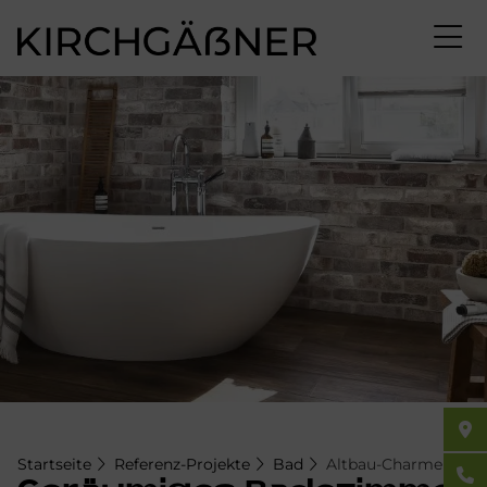
Direkt
zum
Inhalt
Startseite
Referenz-Projekte
Bad
Altbau-Charme