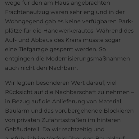
wege für den am Haus an­ge­brach­ten
Frachten­auf­zug waren sehr eng und in der
Wohn­gegend gab es keine verfügbaren Park­
plätze für die Hand­werker­autos. Während des
Auf- und Abbaus des Krans musste sogar
eine Tief­garage gesperrt werden. So
entgingen die Modernisierungs­maß­nahmen
auch nicht den Nachbarn.
Wir legten besonderen Wert darauf, viel
Rücksicht auf die Nach­bar­schaft zu nehmen –
in Bezug auf die An­lieferung von Material,
Baulärm und das vor­über­gehende Blockieren
von privaten Zu­fahrts­straßen im hinteren
Gebäude­teil. Da wir rechtzeitig und
ausführlich im Vorfeld über den Bauablauf