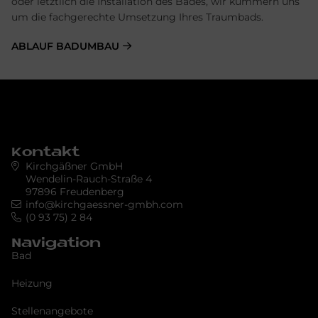
oder letztlich die Installation des Bades, wir kümmern uns
um die fachgerechte Umsetzung Ihres Traumbads.
ABLAUF BADUMBAU
Kontakt
Kirchgäßner GmbH
Wendelin-Rauch-Straße 4
97896 Freudenberg
info@kirchgaessner-gmbh.com
(0 93 75) 2 84
Navigation
Bad
Heizung
Stellenangebote