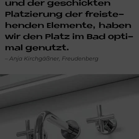
und der ge­schick­ten
Platz­ie­rung der frei­ste­
hen­den Ele­men­te, ha­ben
wir den Pla­tz im Bad op­ti­
mal ge­nut­zt.
– Anja Kirchgäßner, Freudenberg