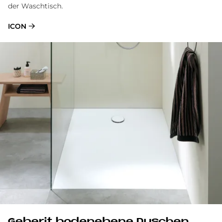
der Waschtisch.
ICON
Ge­be­rit bo­den­ebe­ne Du­schen