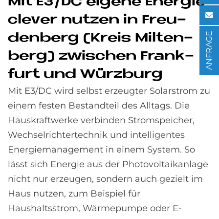
Mit E3/DC ei­ge­ne En­er­gie
cle­ver nut­zen in Freu­
ANFRAGE
den­berg (Kreis Mil­ten­
berg) zwi­schen Frank­
furt und Würz­burg
Mit E3/DC wird selbst erzeugter Solarstrom zu
einem festen Bestandteil des Alltags. Die
Hauskraftwerke verbinden Stromspeicher,
Wechselrichtertechnik und intelligentes
Energiemanagement in einem System. So
lässt sich Energie aus der Photovoltaikanlage
nicht nur erzeugen, sondern auch gezielt im
Haus nutzen, zum Beispiel für
Haushaltsstrom, Wärmepumpe oder E-