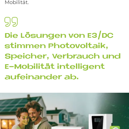
Mobilität.
Die Lö­sun­gen von E3/DC
stim­men Pho­to­vol­ta­ik,
Spei­cher, Ver­brauch und
E-Mo­bi­li­tät in­tel­li­gent
auf­ein­an­der ab.