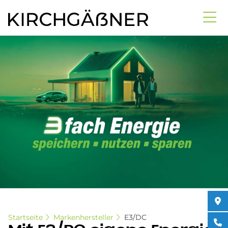
Direkt
zum
Inhalt
Startseite
Markenhersteller
E3/DC