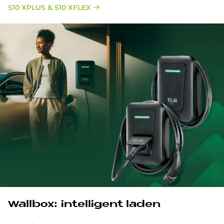
S10 XPLUS & S10 XFLEX
Wall­box: in­tel­li­gent la­den