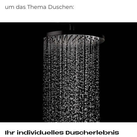
um das Thema Duschen:
Ihr in­di­vi­du­el­les Du­sch­er­leb­nis