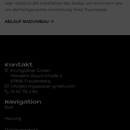
oder letztlich die Installation des Bades, wir kümmern uns
um die fachgerechte Umsetzung Ihres Traumbads.
ABLAUF BADUMBAU
Kontakt
Kirchgäßner GmbH
Wendelin-Rauch-Straße 4
97896 Freudenberg
info@kirchgaessner-gmbh.com
(0 93 75) 2 84
Navigation
Bad
Heizung
Stellenangebote