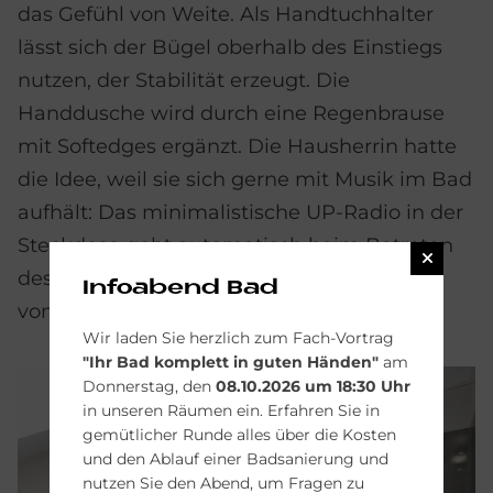
das Gefühl von Weite. Als Handtuchhalter
lässt sich der Bügel oberhalb des Einstiegs
nutzen, der Stabilität erzeugt. Die
Handdusche wird durch eine Regenbrause
mit Softedges ergänzt. Die Hausherrin hatte
die Idee, weil sie sich gerne mit Musik im Bad
aufhält: Das minimalistische UP-Radio in der
Steckdose geht automatisch beim Betreten
des Raumes an und ist wie die Steckdosen
Infoabend Bad
von der Firma
JUNG
.
Wir laden Sie herzlich zum Fach-Vortrag
"Ihr Bad komplett in guten Händen"
am
Donnerstag, den
08.10.2026 um 18:30 Uhr
in unseren Räumen ein. Erfahren Sie in
gemütlicher Runde alles über die Kosten
und den Ablauf einer Badsanierung und
nutzen Sie den Abend, um Fragen zu