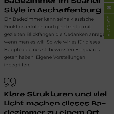
Ba­de­zim­mer im Scan­di
Style in Aschaf­fen­burg
ANFRAGE
Ein Badezimmer kann seine klassische
Funktion erfüllen und gleichzeitig mit
gezielten Blickfängen die Gedanken anregen,
wenn man es will. So wie wir es für dieses
Hauptbad eines stilbewussten Ehepaares
getan haben. Eigene Vorstellungen
inbegriffen.
Kla­re Struk­tu­ren und viel
Li­cht ma­chen die­ses Ba­
de­zim­mer zu ei­nem Ort